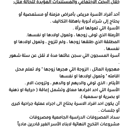
خلال البحث الاجتماعي والمستندات المؤيدة للحالة مثل:
أحد أفراد الأسرة مريض بأمراض مزمنة أو مستعصية أو
يحتاج إلى شراء أدوية باهظة التكاليف .
الأسرة التي تعولها امرأة .
الأرملة الذي توفى زوجها ، وتعول اولادها او نفسها.
المطلقة الذي طلقها زوجها ، ولم تتزوج ، وتعول اولادها او
نفسها .
أسرة المسجون التي سجن عائلها مدة لا تقل عن ستة شهور
.
مهجورة العائل : الزوجة التي هجرها زوجها " ولا تعلم محل
اقامته " وتعول اولادها او نفسها
الأيتام : الذي توفي والديهم او والدهم ، وتزوجت الام .
الأسرة التي احد افرادها معاق وتشمل إعاقة ( حركبة او ذهنية
او بصرية او سمعية ).
أن يكون احد افراد الاسرة يحتاج الى اجراء عملية جراحية كبرى
أو جلسات .
سداد المصروفات الدراسية الجامعية ومصروفات
مشروعات التخرج النهائية لابناء الأسر الغير قادرين مادياً