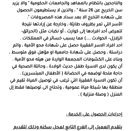
والناجحين بانتظام بالمعاهد والجامعات الحكومية " والا يزيد
سن الخريج عن 26 سنة " ، والذين لا يستطيعون الحصول
على شهاده التخرج الا بعد سداد هذه المصروفات ".
الأسر التي تمر بظروف طارئة ، وخارجة عن إرادتها نتيجة
لتعرض أحد افرادها إلى كوارث ، أو نكبات مثل (الحرائق-
الزلازل– الحوادث ....) مما يسبب خسائر في الممتلكات .
احد افراد الاسر الفقيرة حصل على شهادة محو الأمية ، واتم
دراستة ، وحصل على شهادة جامعية او مؤهل فوق متوسط ،
وبناء على الكشوفات المجمعة الواردة من هيئه محو الأمية .
أن يكون لدى الاسرة طفل حديث الولادة ، وحالتة الصحية في
حاجة ملحة لوضعه في الحضانة ( الأطفال المبتسرين) .
أن تكون الاسرة الفقيرة التي ترغب في توصيل المياة تقيم في
منطقة بها شبكة مياة عمومية ، وتحتاج الى توصيلها فقط إل
المنزل ( وصلة منزلية ) .
إجراءات الحصول على الخدمة :
يتقدم العميل إلى الفرع التابع لمحل سكنه وذلك لتقديم