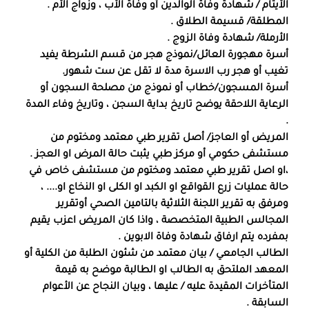
الأيتام / شهادة وفاة الوالدين أو وفاة الأب ، وزواج الأم .
المطلقة/ قسيمة الطلاق .
الأرملة/ شهادة وفاة الزوج .
أسرة مهجورة العائل/نموذج هجر من قسم الشرطة يفيد
تغيب أو هجر رب الاسرة مدة لا تقل عن ست شهور.
أسرة المسجون/خطاب أو نموذج من مصلحة السجون أو
الرعاية اللاحقة يوضح تاريخ بداية السجن ، وتاريخ وفاء المدة
.
المريض أو العاجز/ أصل تقرير طبي معتمد ومختوم من
مستشفى حكومي أو مركز طبي يثبت حالة المرض او العجز .
،او اصل تقرير طبي معتمد ومختوم من مستشفى خاص في
حالة عمليات زرع القواقع او الكبد او الكلى او النخاع او.... ،
ومرفق به تقرير اللجنة الثلاثية بالتامين الصحي أوتقرير
المجالس الطبية المتخصصة ، واذا كان المريض اعزب يقيم
بمفرده يتم ارفاق شهادة وفاة الابوين .
الطالب الجامعي / بيان معتمد من شئون الطلبة من الكلية أو
المعهد الملتحق به الطالب او الطالبة موضح به قيمة
المتأخرات المقيدة عليه / عليها ، وبيان النجاح عن الأعوام
السابقة .